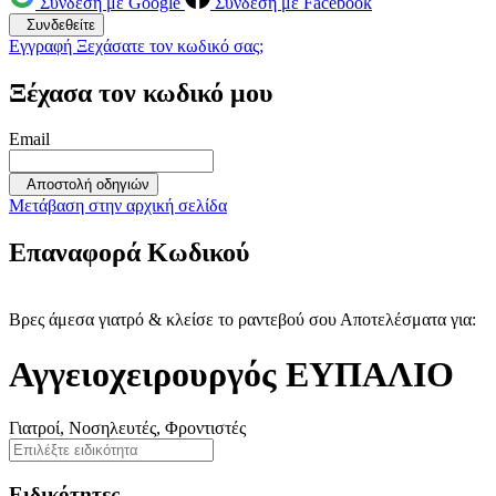
Σύνδεση με Google
Σύνδεση με Facebook
Συνδεθείτε
Εγγραφή
Ξεχάσατε τον κωδικό σας;
Ξέχασα τον κωδικό μου
Email
Αποστολή οδηγιών
Μετάβαση στην αρχική σελίδα
Επαναφορά Κωδικού
Βρες άμεσα γιατρό & κλείσε το ραντεβού σου
Αποτελέσματα για:
Αγγειοχειρουργός ΕΥΠΑΛΙΟ
Γιατροί, Νοσηλευτές, Φροντιστές
Ειδικότητες