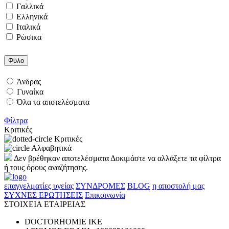
Γαλλικά
Ελληνικά
Ιταλικά
Ρώσικα
Φύλο
Άνδρας
Γυναίκα
Όλα τα αποτελέσματα
Φίλτρα
Κριτικές
Κριτικές
Αλφαβητικά
Δεν βρέθηκαν αποτελέσματα
Δοκιμάστε να αλλάξετε τα φίλτρα
ή τους όρους αναζήτησης.
επαγγελματίες υγείας
ΣΥΝΔΡΟΜΕΣ
BLOG
η αποστολή μας
ΣΥΧΝΕΣ ΕΡΩΤΗΣΕΙΣ
Επικοινωνία
ΣΤΟΙΧΕΙΑ ΕΤΑΙΡΕΙΑΣ
DOCTORHOMIE ΙΚΕ