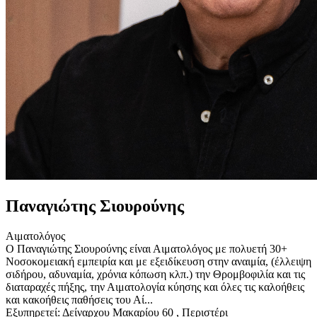
Παναγιώτης Σιουρούνης
Αιματολόγος
Ο Παναγιώτης Σιουρούνης είναι Αιματολόγος με πολυετή 30+
Νοσοκομειακή εμπειρία και με εξειδίκευση στην αναιμία, (έλλειψη
σιδήρου, αδυναμία, χρόνια κόπωση κλπ.) την Θρομβοφιλία και τις
διαταραχές πήξης, την Αιματολογία κύησης και όλες τις καλοήθεις
και κακοήθεις παθήσεις του Αί...
Εξυπηρετεί:
Δείναρχου Μακαρίου 60 , Περιστέρι