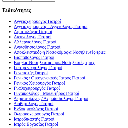
Ειδικότητες
Αγγειοχειρουργός
Γιατροί
Αγγειοχειρουργός - Αγγειολόγος
Γιατροί
Αιματολόγος
Γιατροί
Ακτινολόγος
Γιατροί
Αλλεργιολόγος
Γιατροί
Αναισθησιολόγος
Γιατροί
Αποκλειστικός-ή Νοσοκόμος-α
Νοσηλευτές-τριες
Βιοπαθολόγος
Γιατροί
Βοηθός Νοσηλευτής-τρια
Νοσηλευτές-τριες
Γαστρεντερολόγος
Γιατροί
Γενετιστής
Γιατροί
Γενικός / Οικογενειακός Ιατρός
Γιατροί
Γενικός Χειρουργός
Γιατροί
Γναθοχειρουργός
Γιατροί
Γυναικολόγος - Μαιευτήρας
Γιατροί
Δερματολόγος / Αφροδισιολόγος
Γιατροί
Διαβητολόγος
Γιατροί
Ενδοκρινολόγος
Γιατροί
Θωρακοχειρουργός
Γιατροί
Ιατροδικαστής
Γιατροί
Ιατρός Εργασίας
Γιατροί