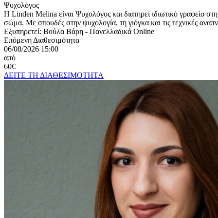
Ψυχολόγος
Η Linden Melina είναι Ψυχολόγος και διατηρεί ιδιωτικό γραφείο στ
σώμα. Με σπουδές στην ψυχολογία, τη γιόγκα και τις τεχνικές αναπνο
Εξυπηρετεί:
Βούλα Βάρη - Πανελλαδικά Online
Επόμενη Διαθεσιμότητα
06/08/2026 15:00
από
60€
ΔΕΙΤΕ ΤΗ ΔΙΑΘΕΣΙΜΟΤΗΤΑ